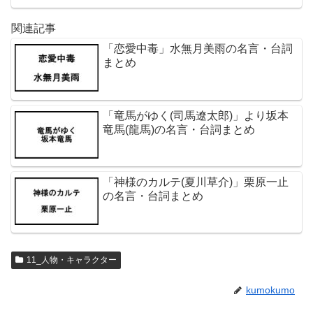
関連記事
「恋愛中毒」水無月美雨の名言・台詞
まとめ
「竜馬がゆく(司馬遼太郎)」より坂本
竜馬(龍馬)の名言・台詞まとめ
「神様のカルテ(夏川草介)」栗原一止
の名言・台詞まとめ
11_人物・キャラクター
kumokumo