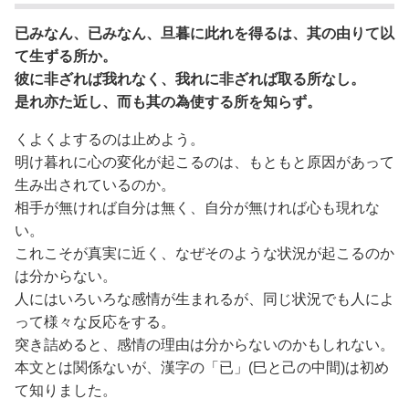
已みなん、已みなん、旦暮に此れを得るは、其の由りて以
て生ずる所か。
彼に非ざれば我れなく、我れに非ざれば取る所なし。
是れ亦た近し、而も其の為使する所を知らず。
くよくよするのは止めよう。
明け暮れに心の変化が起こるのは、もともと原因があって
生み出されているのか。
相手が無ければ自分は無く、自分が無ければ心も現れな
い。
これこそが真実に近く、なぜそのような状況が起こるのか
は分からない。
人にはいろいろな感情が生まれるが、同じ状況でも人によ
って様々な反応をする。
突き詰めると、感情の理由は分からないのかもしれない。
本文とは関係ないが、漢字の「已」(巳と己の中間)は初め
て知りました。