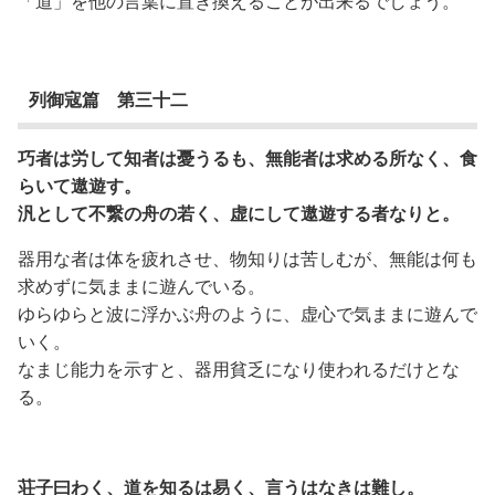
「道」を他の言葉に置き換えることが出来るでしょう。
列御寇篇 第三十二
巧者は労して知者は憂うるも、無能者は求める所なく、食
らいて遨遊す。
汎として不繋の舟の若く、虚にして遨遊する者なりと。
器用な者は体を疲れさせ、物知りは苦しむが、無能は何も
求めずに気ままに遊んでいる。
ゆらゆらと波に浮かぶ舟のように、虚心で気ままに遊んで
いく。
なまじ能力を示すと、器用貧乏になり使われるだけとな
る。
荘子曰わく、道を知るは易く、言うはなきは難し。