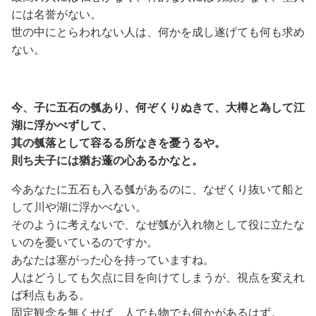
には名誉がない。
世の中にとらわれない人は、何かを成し遂げても何も求め
ない。
今、子に五石の瓠あり、何ぞくりぬきて、大樽と為して江
湖に浮かべずして、
其の瓠落として容るる所なきを憂うるや。
則ち夫子には猶お蓬の心あるかなと。
今あなたに五石も入る瓠があるのに、なぜくり抜いて船と
して川や湖に浮かべない。
そのように考えないで、なぜ瓠が入れ物として役に立たな
いのを憂いているのですか。
あなたは塞がった心を持っていますね。
人はどうしても欠点に目を向けてしまうが、視点を変えれ
ば利点もある。
固定観念を無くせば、人でも物でも何かがあるはず。