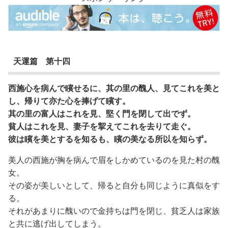
天運篇 第十四
西施心を病んで矉せるに、其の里の醜人、見てこれを美と
し、帰りて亦た心を捧げて矉す。
其の里の富人はこれを見、堅く門を閉して出でず。
貧人はこれを見、妻子を挈えてこれを去りて走ぐ。
彼は矉を美とするを知るも、矉の美なる所以を知らず。
美人の西施が胸を病んで眉をしかめているのを見た村の醜
女。
その姿が美しいとして、帰ると自分も同じように真似をす
る。
それがあまりに醜いので金持ちは門を閉じ、貧乏人は家族
と共に逃げ出してしまう。