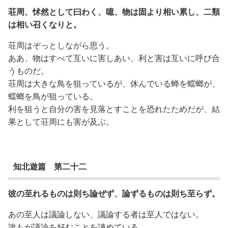
荘周、怵然として曰わく、噫、物は固より相い累し、二類
は相い召くなりと。
荘周はぞっとしながら思う。
ああ、物はすべて互いに害しあい、利と害は互いに呼び合
うものだ。
荘周は大きな鳥を狙っているが、休んでいる蝉を蟷螂が、
蟷螂を鳥が狙っている。
利を狙うと自分の害を見落とすことを恐れたためだが、結
果として荘周にも害が及ぶ。
知北遊篇 第二十二
彼の至れるものは則ち論ぜず、論ずるものは則ち至らず。
あの至人は議論しない、議論する者は至人ではない。
誰もが議論を好むことを諌めている。