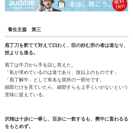
養生主篇 第三
庖丁刀を釈てて対えて曰わく、臣の好む所の者は道なり、
技よりも進る。
庖丁は牛刀から手を話し答えた。
「私が求めているのは道であり、技以上のものです」
「庖丁解牛」として有名な箇所の一部分です。
細部だけを見ていたら、細部すらも上手くいかないという
意味に捉えている。
沢雉は十歩に一啄し、百歩に一飲するも、樊中に畜わるる
をもとめず。