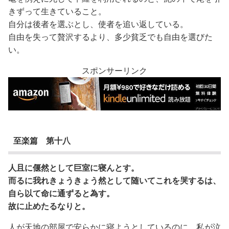
きずって生きていること。
自分は後者を選ぶとし、使者を追い返している。
自由を失って贅沢するより、多少貧乏でも自由を選びた
い。
スポンサーリンク
至楽篇 第十八
人且に偃然として巨室に寝んとす。
而るに我れきょうきょう然として随いてこれを哭するは、
自ら以て命に通ずると為す。
故に止めたるなりと。
人が天地の部屋で安らかに寝ようとしているのに、私が泣