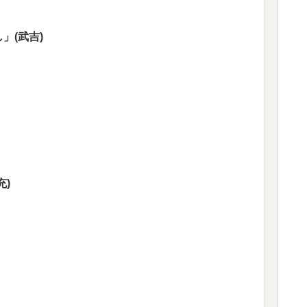
」(武吉)
)