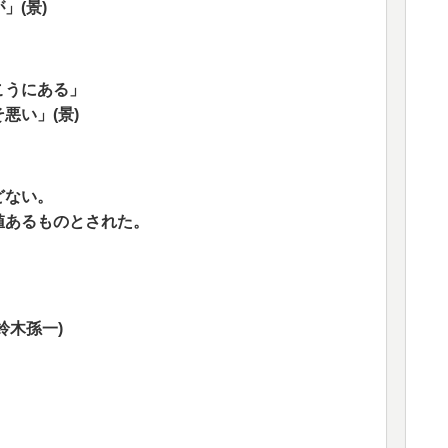
」(景)
こうにある」
悪い」(景)
どない。
値あるものとされた。
鈴木孫一)