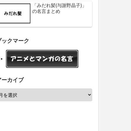
「みだれ髪(与謝野晶子)」
の名言まとめ
ブックマーク
アーカイブ