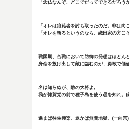
「
念仏なんぞ、どこでだってできるだろうが
「オレは狼藉者を討ち取ったのだ。非は向
「
オレを斬るというのなら、織田家の方こそ
戦国期、合戦において防御の発想はほとん
身命を投げ出して敵に臨むのが、勇敢で価
名は知らぬが、敵の大将よ。
我が雑賀党の前で種子島を使う愚を知れ。(
進まば往生極楽、退かば無間地獄。(一向宗)