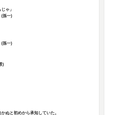
もじゃ」
(孫一)
(孫一)
)
向かぬと初めから承知していた。