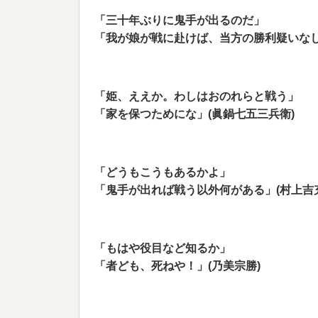
「三十年ぶりに鬼手が出るのだ」
「我が娘が戦に赴けば、当方の勝利疑いなし
「姫、ええか。わしはおのれらと戦う」
「家を保つためにな」(眞鍋七五三兵衛)
「どうもこうもあるかよ」
「鬼手が出れば戦う以外何がある」(村上吉充
「もはや役目など知るか」
「者ども、死ねや！」(乃美宗勝)